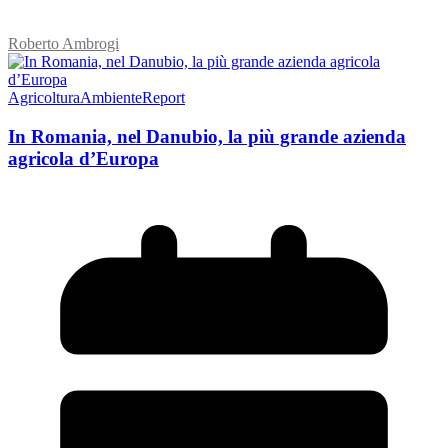
Roberto Ambrogi
Agricoltura
Ambiente
Report
In Romania, nel Danubio, la più grande azienda
agricola d’Europa