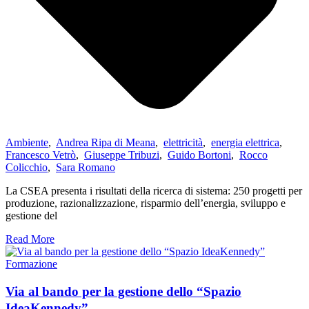
Ambiente
,
Andrea Ripa di Meana
,
elettricità
,
energia elettrica
,
Francesco Vetrò
,
Giuseppe Tribuzi
,
Guido Bortoni
,
Rocco
Colicchio
,
Sara Romano
La CSEA presenta i risultati della ricerca di sistema: 250 progetti per
produzione, razionalizzazione, risparmio dell’energia, sviluppo e
gestione del
Read More
Formazione
Via al bando per la gestione dello “Spazio
IdeaKennedy”