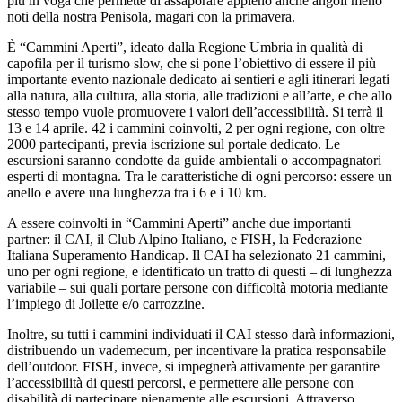
più in voga che permette di assaporare appieno anche angoli meno
noti della nostra Penisola, magari con la primavera.
È “Cammini Aperti”, ideato dalla Regione Umbria in qualità di
capofila per il turismo slow, che si pone l’obiettivo di essere il più
importante evento nazionale dedicato ai sentieri e agli itinerari legati
alla natura, alla cultura, alla storia, alle tradizioni e all’arte, e che allo
stesso tempo vuole promuovere i valori dell’accessibilità. Si terrà il
13 e 14 aprile. 42 i cammini coinvolti, 2 per ogni regione, con oltre
2000 partecipanti, previa iscrizione sul portale dedicato. Le
escursioni saranno condotte da guide ambientali o accompagnatori
esperti di montagna. Tra le caratteristiche di ogni percorso: essere un
anello e avere una lunghezza tra i 6 e i 10 km.
A essere coinvolti in “Cammini Aperti” anche due importanti
partner: il CAI, il Club Alpino Italiano, e FISH, la Federazione
Italiana Superamento Handicap. Il CAI ha selezionato 21 cammini,
uno per ogni regione, e identificato un tratto di questi – di lunghezza
variabile – sui quali portare persone con difficoltà motoria mediante
l’impiego di Joilette e/o carrozzine.
Inoltre, su tutti i cammini individuati il CAI stesso darà informazioni,
distribuendo un vademecum, per incentivare la pratica responsabile
dell’outdoor. FISH, invece, si impegnerà attivamente per garantire
l’accessibilità di questi percorsi, e permettere alle persone con
disabilità di partecipare pienamente alle escursioni. Attraverso