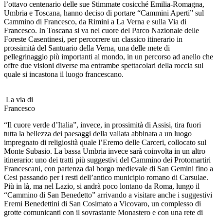
l’ottavo centenario delle sue Stimmate cosicché Emilia-Romagna,
Umbria e Toscana, hanno deciso di portare “Cammini Aperti” sul
Cammino di Francesco, da Rimini a La Verna e sulla Via di
Francesco. In Toscana si va nel cuore del Parco Nazionale delle
Foreste Casentinesi, per percorrere un classico itinerario in
prossimità del Santuario della Verna, una delle mete di
pellegrinaggio più importanti al mondo, in un percorso ad anello che
offre due visioni diverse ma entrambe spettacolari della roccia sul
quale si incastona il luogo francescano.
La via di
Francesco
“Il cuore verde d’Italia”, invece, in prossimità di Assisi, tira fuori
tutta la bellezza dei paesaggi della vallata abbinata a un luogo
impregnato di religiosità quale l’Eremo delle Carceri, collocato sul
Monte Subasio. La bassa Umbria invece sarà coinvolta in un altro
itinerario: uno dei tratti più suggestivi del Cammino dei Protomartiri
Francescani, con partenza dal borgo medievale di San Gemini fino a
Cesi passando per i resti dell’antico municipio romano di Carsulae.
Più in là, ma nel Lazio, si andrà poco lontano da Roma, lungo il
“Cammino di San Benedetto” arrivando a visitare anche i suggestivi
Eremi Benedettini di San Cosimato a Vicovaro, un complesso di
grotte comunicanti con il sovrastante Monastero e con una rete di