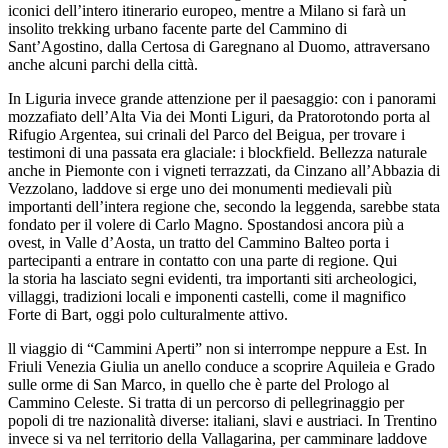
iconici dell’intero itinerario europeo, mentre a Milano si farà un
insolito trekking urbano facente parte del Cammino di
Sant’Agostino, dalla Certosa di Garegnano al Duomo, attraversano
anche alcuni parchi della città.
In Liguria invece grande attenzione per il paesaggio: con i panorami
mozzafiato dell’Alta Via dei Monti Liguri, da Pratorotondo porta al
Rifugio Argentea, sui crinali del Parco del Beigua, per trovare i
testimoni di una passata era glaciale: i blockfield. Bellezza naturale
anche in Piemonte con i vigneti terrazzati, da Cinzano all’Abbazia di
Vezzolano, laddove si erge uno dei monumenti medievali più
importanti dell’intera regione che, secondo la leggenda, sarebbe stata
fondato per il volere di Carlo Magno. Spostandosi ancora più a
ovest, in Valle d’Aosta, un tratto del Cammino Balteo porta i
partecipanti a entrare in contatto con una parte di regione. Qui
la storia ha lasciato segni evidenti, tra importanti siti archeologici,
villaggi, tradizioni locali e imponenti castelli, come il magnifico
Forte di Bart, oggi polo culturalmente attivo.
ll viaggio di “Cammini Aperti” non si interrompe neppure a Est. In
Friuli Venezia Giulia un anello conduce a scoprire Aquileia e Grado
sulle orme di San Marco, in quello che è parte del Prologo al
Cammino Celeste. Si tratta di un percorso di pellegrinaggio per
popoli di tre nazionalità diverse: italiani, slavi e austriaci. In Trentino
invece si va nel territorio della Vallagarina, per camminare laddove