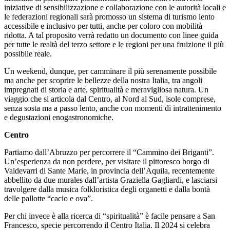
iniziative di sensibilizzazione e collaborazione con le autorità locali e
le federazioni regionali sarà promosso un sistema di turismo lento
accessibile e inclusivo per tutti, anche per coloro con mobilità
ridotta. A tal proposito verrà redatto un documento con linee guida
per tutte le realtà del terzo settore e le regioni per una fruizione il più
possibile reale.
Un weekend, dunque, per camminare il più serenamente possibile
ma anche per scoprire le bellezze della nostra Italia, tra angoli
impregnati di storia e arte, spiritualità e meravigliosa natura. Un
viaggio che si articola dal Centro, al Nord al Sud, isole comprese,
senza sosta ma a passo lento, anche con momenti di intrattenimento
e degustazioni enogastronomiche.
Centro
Partiamo dall’Abruzzo per percorrere il “Cammino dei Briganti”.
Un’esperienza da non perdere, per visitare il pittoresco borgo di
Valdevarri di Sante Marie, in provincia dell’Aquila, recentemente
abbellito da due murales dall’artista Graziella Gagliardi, e lasciarsi
travolgere dalla musica folkloristica degli organetti e dalla bontà
delle pallotte “cacio e ova”.
Per chi invece è alla ricerca di “spiritualità” è facile pensare a San
Francesco, specie percorrendo il Centro Italia. Il 2024 si celebra