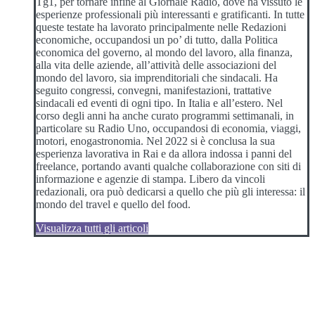
Tg1, per tornare infine al Giornale Radio, dove ha vissuto le
esperienze professionali più interessanti e gratificanti. In tutte
queste testate ha lavorato principalmente nelle Redazioni
economiche, occupandosi un po’ di tutto, dalla Politica
economica del governo, al mondo del lavoro, alla finanza,
alla vita delle aziende, all’attività delle associazioni del
mondo del lavoro, sia imprenditoriali che sindacali. Ha
seguito congressi, convegni, manifestazioni, trattative
sindacali ed eventi di ogni tipo. In Italia e all’estero. Nel
corso degli anni ha anche curato programmi settimanali, in
particolare su Radio Uno, occupandosi di economia, viaggi,
motori, enogastronomia. Nel 2022 si è conclusa la sua
esperienza lavorativa in Rai e da allora indossa i panni del
freelance, portando avanti qualche collaborazione con siti di
informazione e agenzie di stampa. Libero da vincoli
redazionali, ora può dedicarsi a quello che più gli interessa: il
mondo del travel e quello del food.
Visualizza tutti gli articoli